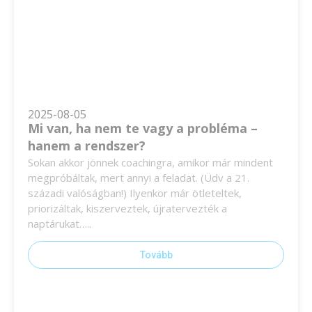
2025-08-05
Mi van, ha nem te vagy a probléma –
hanem a rendszer?
Sokan akkor jönnek coachingra, amikor már mindent
megpróbáltak, mert annyi a feladat. (Üdv a 21.
századi valóságban!) Ilyenkor már ötleteltek,
priorizáltak, kiszerveztek, újratervezték a
naptárukat…..
Tovább