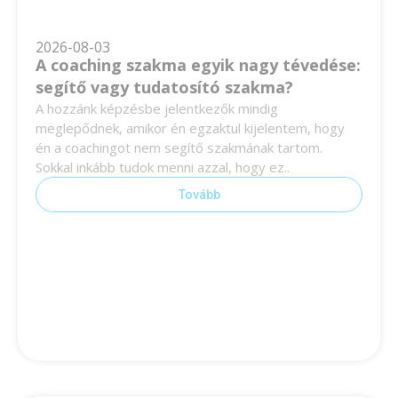
2026-08-03
A coaching szakma egyik nagy tévedése:
segítő vagy tudatosító szakma?
A hozzánk képzésbe jelentkezők mindig
meglepődnek, amikor én egzaktul kijelentem, hogy
én a coachingot nem segítő szakmának tartom.
Sokkal inkább tudok menni azzal, hogy ez..
Tovább