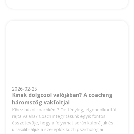
2026-02-25
Kinek dolgozol valójában? A coaching
háromszög vakfoltjai
Kihez húzol coachként? De tényleg, elgondolkodtál
rajta valaha? Coach integritásunk egyik fontos
összetevője, hogy a folyamat során kalibráljuk és
újrakalibráljuk a szereplők közti pszichológiai