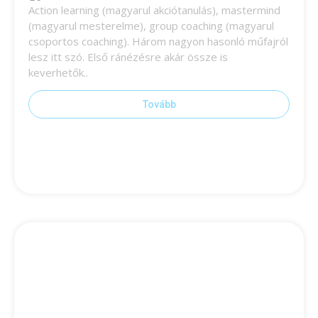
Action learning (magyarul akciótanulás), mastermind
(magyarul mesterelme), group coaching (magyarul
csoportos coaching). Három nagyon hasonló műfajról
lesz itt szó. Első ránézésre akár össze is
keverhetők..
Tovább