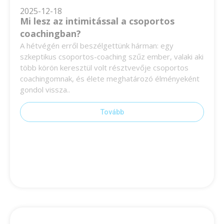
2025-12-18
Mi lesz az intimitással a csoportos
coachingban?
A hétvégén erről beszélgettünk hárman: egy
szkeptikus csoportos-coaching szűz ember, valaki aki
több körön keresztül volt résztvevője csoportos
coachingomnak, és élete meghatározó élményeként
gondol vissza..
Tovább