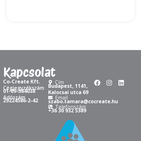
Kapcsolat
Co-Create Kft.
Cím
Budapest, 1141,
Cégjegyzékszám
01-09-384038
Kalocsai utca 69
Adószám
Email
29224586-2-42
szabo.tamara@cocreate.hu
Telefonszám
+36 30 932 5389