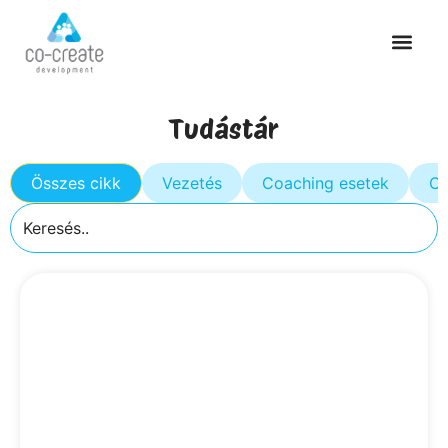
Tudástár
Összes cikk
Vezetés
Coaching esetek
Cs