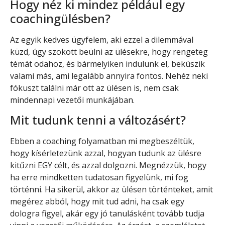
Hogy néz ki mindez például egy
coachingülésben?
Az egyik kedves ügyfelem, aki ezzel a dilemmával
küzd, úgy szokott beülni az ülésekre, hogy rengeteg
témát odahoz, és bármelyiken indulunk el, bekúszik
valami más, ami legalább annyira fontos. Nehéz neki
fókuszt találni már ott az ülésen is, nem csak
mindennapi vezetői munkájában.
Mit tudunk tenni a változásért?
Ebben a coaching folyamatban mi megbeszéltük,
hogy kísérletezünk azzal, hogyan tudunk az ülésre
kitűzni EGY célt, és azzal dolgozni. Megnézzük, hogy
ha erre mindketten tudatosan figyelünk, mi fog
történni. Ha sikerül, akkor az ülésen történteket, amit
megérez abból, hogy mit tud adni, ha csak egy
dologra figyel, akár egy jó tanulásként tovább tudja