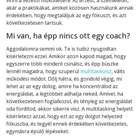
vinni a vezetői működésére. Az érzést, a szemléletet,
akár a praktikákat, amiket közösen használunk annak
érdekében, hogy megtaláljuk az egy fókuszt, és azt
következetesen tartsuk.
Mi van, ha épp nincs ott egy coach?
Aggodalomra semmi ok. Te is tudsz nyugodtan
kísérletezni ezzel. Amikor azon kapod magad, hogy
egyszerre több mindent csinálsz, és épp büszke
lennél magadra, hogy szuperül
multitaskolsz
, válts
működési módot. Dőlj hátra, és gondold végig, mi
lehet az az egy dolog, amire ha koncentrálod az
energiáidat, a legtöbbet adhatja neked. Amivel, ha
következetesen foglalkozol, és tényleg az energiáidat
oda fordítod, akkor sikerre visz. A multitasking helyett
kísérletezz azzal, hogy ezt az egy dolgot helyezed
fókuszba, és tegyél ennek érdekében következetes,
egymásra épülő lépéseket.