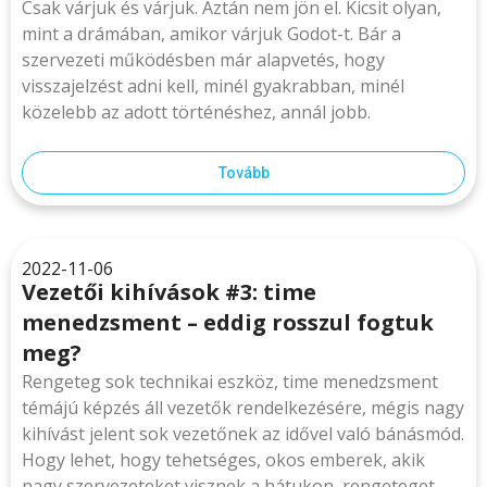
Csak várjuk és várjuk. Aztán nem jön el. Kicsit olyan,
mint a drámában, amikor várjuk Godot-t. Bár a
szervezeti működésben már alapvetés, hogy
visszajelzést adni kell, minél gyakrabban, minél
közelebb az adott történéshez, annál jobb.
Tovább
2022-11-06
Vezetői kihívások #3: time
menedzsment – eddig rosszul fogtuk
meg?
Rengeteg sok technikai eszköz, time menedzsment
témájú képzés áll vezetők rendelkezésére, mégis nagy
kihívást jelent sok vezetőnek az idővel való bánásmód.
Hogy lehet, hogy tehetséges, okos emberek, akik
nagy szervezeteket visznek a hátukon, rengeteget