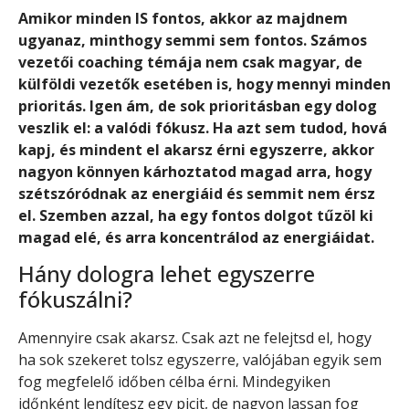
Amikor minden IS fontos, akkor az majdnem
ugyanaz, minthogy semmi sem fontos. Számos
vezetői coaching témája nem csak magyar, de
külföldi vezetők esetében is, hogy mennyi minden
prioritás. Igen ám, de sok prioritásban egy dolog
veszlik el: a valódi fókusz. Ha azt sem tudod, hová
kapj, és mindent el akarsz érni egyszerre, akkor
nagyon könnyen kárhoztatod magad arra, hogy
szétszóródnak az energiáid és semmit nem érsz
el. Szemben azzal, ha egy fontos dolgot tűzöl ki
magad elé, és arra koncentrálod az energiáidat.
Hány dologra lehet egyszerre
fókuszálni?
Amennyire csak akarsz. Csak azt ne felejtsd el, hogy
ha sok szekeret tolsz egyszerre, valójában egyik sem
fog megfelelő időben célba érni. Mindegyiken
időnként lendítesz egy picit, de nagyon lassan fog