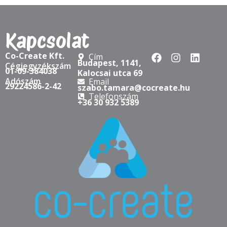
Kapcsolat
Co-Create Kft.
Cím
Budapest, 1141,
Cégjegyzékszám
01-09-384038
Kalocsai utca 69
Adószám
Email
29224586-2-42
szabo.tamara@cocreate.hu
Telefonszám
+36 30 932 5389