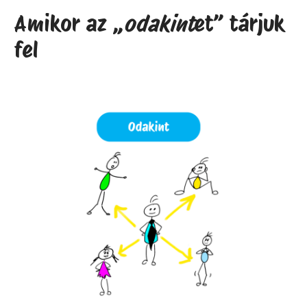
Amikor az „
odakint
et” tárjuk
fel