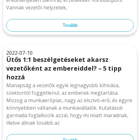
eredményesen bánni az érzésekkel? Kiindulópont
Vannak vezetői helyzetek,
Tovább
2022-07-10
Ütős 1:1 beszélgetéseket akarsz
vezetőként az embereiddel? – 5 tipp
hozzá
Manapság a vezetők egyik legnagyobb kihívása,
szektortól függetlenül, az emberek megtartása.
Mozog a munkaerőpiac, nagy az elszívó-erő, és egyre
könnyebben váltanak a munkavállalók. Kutatások
garmada foglalkozik azzal, hogy mi miatt maradnak,
illetve állnak tovább az