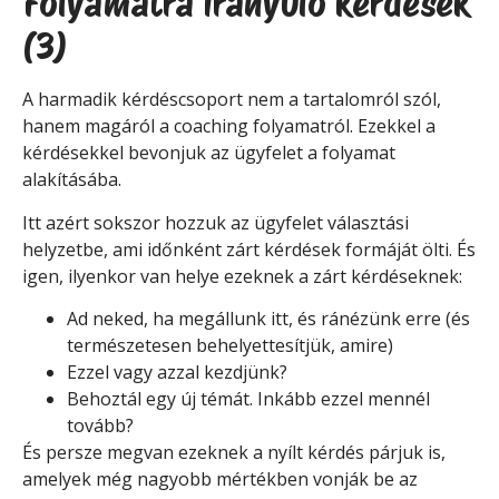
Folyamatra irányuló kérdések
(3)
A harmadik kérdéscsoport nem a tartalomról szól,
hanem magáról a coaching folyamatról. Ezekkel a
kérdésekkel bevonjuk az ügyfelet a folyamat
alakításába.
Itt azért sokszor hozzuk az ügyfelet választási
helyzetbe, ami időnként zárt kérdések formáját ölti. És
igen, ilyenkor van helye ezeknek a zárt kérdéseknek:
Ad neked, ha megállunk itt, és ránézünk erre (és
természetesen behelyettesítjük, amire)
Ezzel vagy azzal kezdjünk?
Behoztál egy új témát. Inkább ezzel mennél
tovább?
És persze megvan ezeknek a nyílt kérdés párjuk is,
amelyek még nagyobb mértékben vonják be az