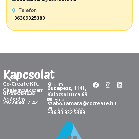
Telefon
+36309325389
Kapcsolat
Co-Create Kft.
Cím
Budapest, 1141,
Cégjegyzékszám
01-09-384038
Kalocsai utca 69
Adószám
Email
29224586-2-42
szabo.tamara@cocreate.hu
Telefonszám
+36 30 932 5389