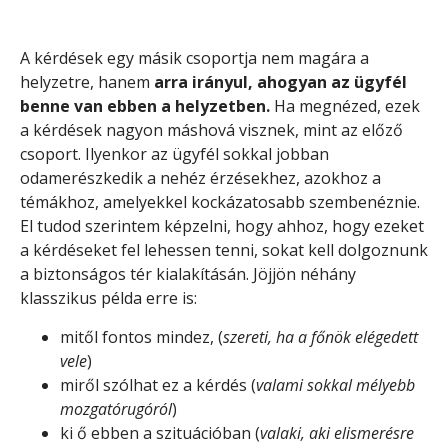
A kérdések egy másik csoportja nem magára a
helyzetre, hanem
arra irányul, ahogyan az ügyfél
benne van ebben a helyzetben.
Ha megnézed, ezek
a kérdések nagyon máshová visznek, mint az előző
csoport. Ilyenkor az ügyfél sokkal jobban
odamerészkedik a nehéz érzésekhez, azokhoz a
témákhoz, amelyekkel kockázatosabb szembenéznie.
El tudod szerintem képzelni, hogy ahhoz, hogy ezeket
a kérdéseket fel lehessen tenni, sokat kell dolgoznunk
a biztonságos tér kialakításán. Jöjjön néhány
klasszikus példa erre is:
mitől fontos mindez, (
szereti, ha a főnök elégedett
vele
)
miről szólhat ez a kérdés (
valami sokkal mélyebb
mozgatórugóról
)
ki ő ebben a szituációban (
valaki, aki elismerésre