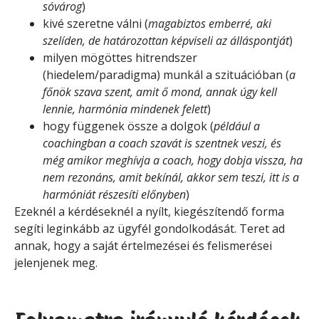
sóvárog
)
kivé szeretne válni (
magabiztos emberré, aki
szelíden, de határozottan képviseli az álláspontját
)
milyen mögöttes hitrendszer
(hiedelem/paradigma) munkál a szituációban (
a
főnök szava szent, amit ő mond, annak úgy kell
lennie, harmónia mindenek felett
)
hogy függenek össze a dolgok (
például a
coachingban a coach szavát is szentnek veszi, és
még amikor meghívja a coach, hogy dobja vissza, ha
nem rezonáns, amit bekínál, akkor sem teszi, itt is a
harmóniát részesíti előnyben
)
Ezeknél a kérdéseknél a nyílt, kiegészítendő forma
segíti leginkább az ügyfél gondolkodását. Teret ad
annak, hogy a saját értelmezései és felismerései
jelenjenek meg.