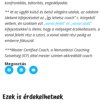
konfrontálás, bátorítás, engedélyadás
** itt az ügyfél külső és belső világára utalok, az odakint-
idebent kifejezéseket az „Így lehetsz coach” c. könyvből
vettem, én szoktam ezt
„vonal felett” és „vonal alatt”
kifejezésekkel is illetni, hogy a mélységet érzékeltessem, a
vonal feletti rész a sztori, a vonal alatti rész pedig az
emberre fókuszál
*
*
*Master Certified Coach, a Nemzetközi Coaching
Szövetség (ICF) által mester szinten akkreditált coach
Megosztás
Ezek is érdekelhetnek