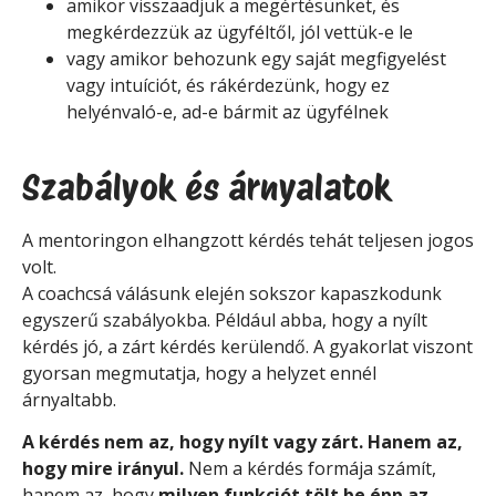
amikor visszaadjuk a megértésünket, és
megkérdezzük az ügyféltől, jól vettük-e le
vagy amikor behozunk egy saját megfigyelést
vagy intuíciót, és rákérdezünk, hogy ez
helyénvaló-e, ad-e bármit az ügyfélnek
Szabályok és árnyalatok
A mentoringon elhangzott kérdés tehát teljesen jogos
volt.
A coachcsá válásunk elején sokszor kapaszkodunk
egyszerű szabályokba. Például abba, hogy a nyílt
kérdés jó, a zárt kérdés kerülendő. A gyakorlat viszont
gyorsan megmutatja, hogy a helyzet ennél
árnyaltabb.
A kérdés nem az, hogy nyílt vagy zárt. Hanem az,
hogy mire irányul.
Nem a kérdés formája számít,
hanem az, hogy
milyen funkciót tölt be épp az