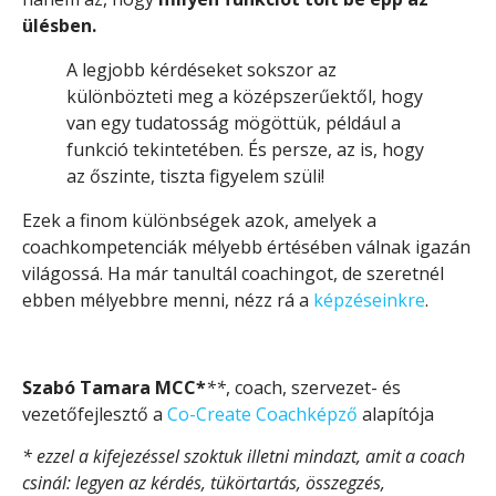
ülésben.
A legjobb kérdéseket sokszor az
különbözteti meg a középszerűektől, hogy
van egy tudatosság mögöttük, például a
funkció tekintetében. És persze, az is, hogy
az őszinte, tiszta figyelem szüli!
Ezek a finom különbségek azok, amelyek a
coachkompetenciák mélyebb értésében válnak igazán
világossá. Ha már tanultál coachingot, de szeretnél
ebben mélyebbre menni, nézz rá a
képzéseinkre
.
Szabó Tamara MCC*
**
, coach, szervezet- és
vezetőfejlesztő a
Co-Create Coachképző
alapítója
* ezzel a kifejezéssel szoktuk illetni mindazt, amit a coach
csinál: legyen az kérdés, tükörtartás, összegzés,