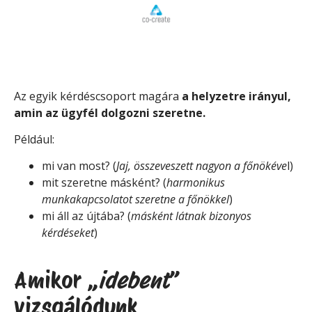
Az egyik kérdéscsoport magára
a helyzetre irányul,
amin az ügyfél dolgozni szeretne.
Például:
mi van most? (
Jaj, összeveszett nagyon a főnökéve
l)
mit szeretne másként? (
harmonikus
munkakapcsolatot szeretne a főnökkel
)
mi áll az újtába? (
másként látnak bizonyos
kérdéseket
)
Amikor „
idebent
”
vizsgálódunk