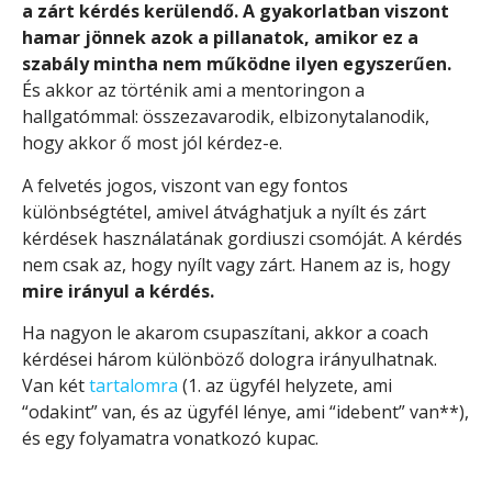
a zárt kérdés kerülendő. A gyakorlatban viszont
hamar jönnek azok a pillanatok, amikor ez a
szabály mintha nem működne ilyen egyszerűen.
És akkor az történik ami a mentoringon a
hallgatómmal: összezavarodik, elbizonytalanodik,
hogy akkor ő most jól kérdez-e.
A felvetés jogos, viszont van egy fontos
különbségtétel, amivel átvághatjuk a nyílt és zárt
kérdések használatának gordiuszi csomóját. A kérdés
nem csak az, hogy nyílt vagy zárt. Hanem az is, hogy
mire irányul a kérdés.
Ha nagyon le akarom csupaszítani, akkor a coach
kérdései három különböző dologra irányulhatnak.
Van két
tartalomra
(1. az ügyfél helyzete, ami
“odakint” van, és az ügyfél lénye, ami “idebent” van**),
és egy folyamatra vonatkozó kupac.