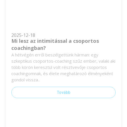
2025-12-18
Mi lesz az intimitással a csoportos
coachingban?
A hétvégén erről beszélgettünk hárman: egy
szkeptikus csoportos-coaching szűz ember, valaki aki
több körön keresztül volt résztvevője csoportos
coachingomnak, és élete meghatározó élményeként
gondol vissza..
Tovább