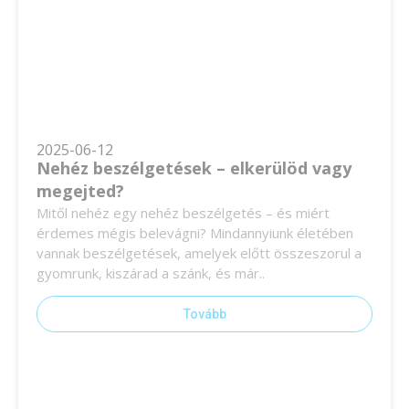
2025-06-12
Nehéz beszélgetések – elkerülöd vagy
megejted?
Mitől nehéz egy nehéz beszélgetés – és miért
érdemes mégis belevágni? Mindannyiunk életében
vannak beszélgetések, amelyek előtt összeszorul a
gyomrunk, kiszárad a szánk, és már..
Tovább