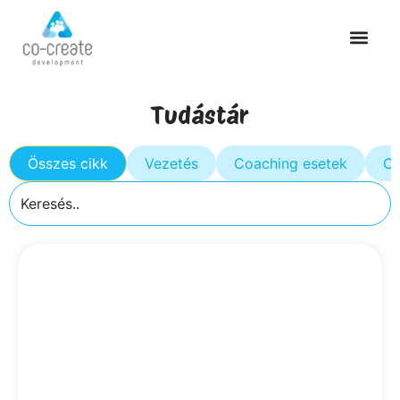
Tudástár
Összes cikk
Vezetés
Coaching esetek
Cs