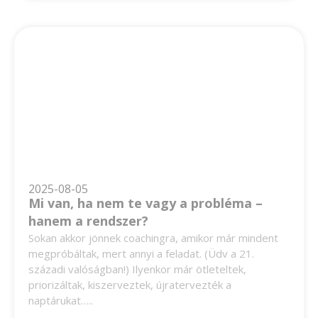
2025-08-05
Mi van, ha nem te vagy a probléma –
hanem a rendszer?
Sokan akkor jönnek coachingra, amikor már mindent
megpróbáltak, mert annyi a feladat. (Üdv a 21.
századi valóságban!) Ilyenkor már ötleteltek,
priorizáltak, kiszerveztek, újratervezték a
naptárukat…..