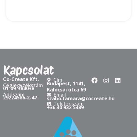
Kapcsolat
Co-Create Kft.
Cím
Budapest, 1141,
Cégjegyzékszám
01-09-384038
Kalocsai utca 69
Adószám
Email
29224586-2-42
szabo.tamara@cocreate.hu
Telefonszám
+36 30 932 5389