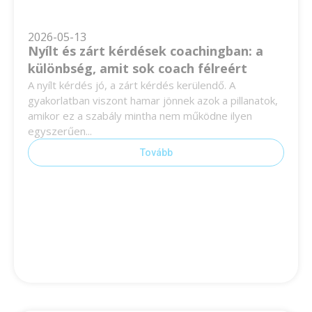
2026-05-13
Nyílt és zárt kérdések coachingban: a
különbség, amit sok coach félreért
A nyílt kérdés jó, a zárt kérdés kerülendő. A
gyakorlatban viszont hamar jönnek azok a pillanatok,
amikor ez a szabály mintha nem működne ilyen
egyszerűen...
Tovább