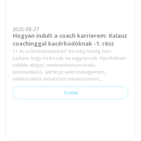
2025-08-27
Hogyan indult a coach karrierem: Kalauz
coachinggal kacérkodóknak -1. rész
11 év a felsőoktatásban* és még mindig nem
tudtam, hogy mi leszek, ha nagy leszek. Kipróbáltam
sokféle dolgot, rendezvényszervezés,
kommunikáció, admin,projekt management,
önkéntesként művészeti menedzsment,..
Tovább