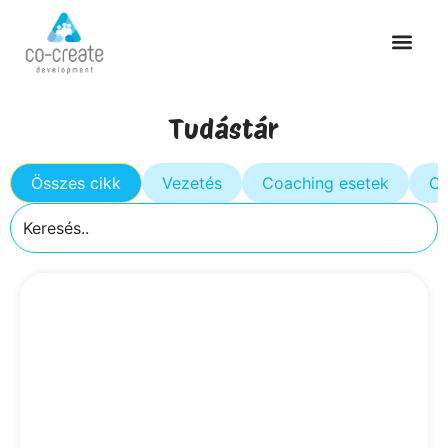
Tudástár
Összes cikk
Vezetés
Coaching esetek
Cs