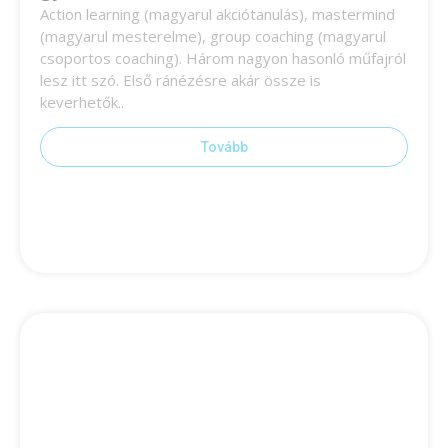
Action learning (magyarul akciótanulás), mastermind
(magyarul mesterelme), group coaching (magyarul
csoportos coaching). Három nagyon hasonló műfajról
lesz itt szó. Első ránézésre akár össze is
keverhetők..
Tovább