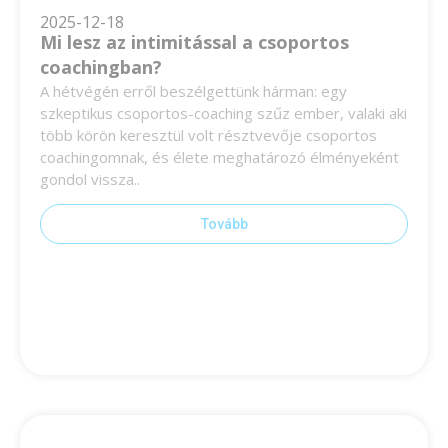
2025-12-18
Mi lesz az intimitással a csoportos
coachingban?
A hétvégén erről beszélgettünk hárman: egy
szkeptikus csoportos-coaching szűz ember, valaki aki
több körön keresztül volt résztvevője csoportos
coachingomnak, és élete meghatározó élményeként
gondol vissza..
Tovább