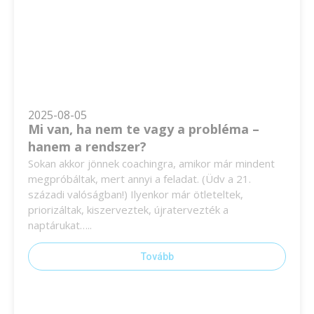
2025-08-05
Mi van, ha nem te vagy a probléma –
hanem a rendszer?
Sokan akkor jönnek coachingra, amikor már mindent
megpróbáltak, mert annyi a feladat. (Üdv a 21.
századi valóságban!) Ilyenkor már ötleteltek,
priorizáltak, kiszerveztek, újratervezték a
naptárukat…..
Tovább