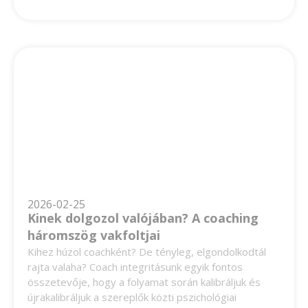
2026-02-25
Kinek dolgozol valójában? A coaching
háromszög vakfoltjai
Kihez húzol coachként? De tényleg, elgondolkodtál
rajta valaha? Coach integritásunk egyik fontos
összetevője, hogy a folyamat során kalibráljuk és
újrakalibráljuk a szereplők közti pszichológiai