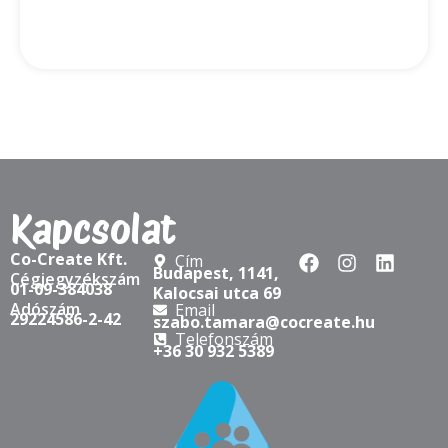
Kapcsolat
Co-Create Kft.
Cím
Budapest, 1141,
Cégjegyzékszám
01-09-384038
Kalocsai utca 69
Adószám
Email
29224586-2-42
szabo.tamara@cocreate.hu
Telefonszám
+36 30 932 5389