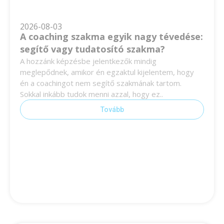
2026-08-03
A coaching szakma egyik nagy tévedése:
segítő vagy tudatosító szakma?
A hozzánk képzésbe jelentkezők mindig
meglepődnek, amikor én egzaktul kijelentem, hogy
én a coachingot nem segítő szakmának tartom.
Sokkal inkább tudok menni azzal, hogy ez..
Tovább