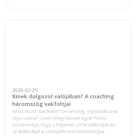
2026-02-25
Kinek dolgozol valójában? A coaching
háromszög vakfoltjai
Kihez húzol coachként? De tényleg, elgondolkodtál
rajta valaha? Coach integritásunk egyik fontos
összetevője, hogy a folyamat során kalibráljuk és
újrakalibráljuk a szereplők közti pszichológiai