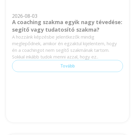
2026-08-03
A coaching szakma egyik nagy tévedése:
segítő vagy tudatosító szakma?
A hozzánk képzésbe jelentkezők mindig
meglepődnek, amikor én egzaktul kijelentem, hogy
én a coachingot nem segítő szakmának tartom.
Sokkal inkább tudok menni azzal, hogy ez..
Tovább