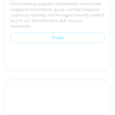
Action learning (magyarul akciótanulás), mastermind
(magyarul mesterelme), group coaching (magyarul
csoportos coaching). Három nagyon hasonló műfajról
lesz itt szó. Első ránézésre akár össze is
keverhetők..
Tovább