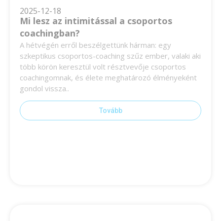
2025-12-18
Mi lesz az intimitással a csoportos
coachingban?
A hétvégén erről beszélgettünk hárman: egy
szkeptikus csoportos-coaching szűz ember, valaki aki
több körön keresztül volt résztvevője csoportos
coachingomnak, és élete meghatározó élményeként
gondol vissza..
Tovább