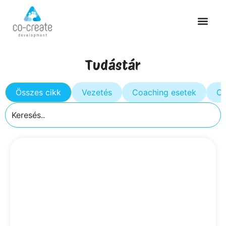
Tudástár
Összes cikk
Vezetés
Coaching esetek
Cs