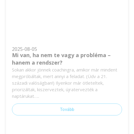
2025-08-05
Mi van, ha nem te vagy a probléma –
hanem a rendszer?
Sokan akkor jönnek coachingra, amikor már mindent
megpróbáltak, mert annyi a feladat. (Üdv a 21.
századi valóságban!) Ilyenkor már ötleteltek,
priorizáltak, kiszerveztek, újratervezték a
naptárukat…..
Tovább