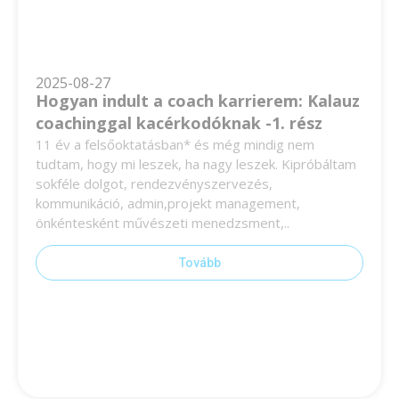
2025-08-27
Hogyan indult a coach karrierem: Kalauz
coachinggal kacérkodóknak -1. rész
11 év a felsőoktatásban* és még mindig nem
tudtam, hogy mi leszek, ha nagy leszek. Kipróbáltam
sokféle dolgot, rendezvényszervezés,
kommunikáció, admin,projekt management,
önkéntesként művészeti menedzsment,..
Tovább