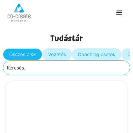
Tudástár
Összes cikk
Vezetés
Coaching esetek
Cs