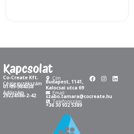
Kapcsolat
Co-Create Kft.
Cím
Budapest, 1141,
Cégjegyzékszám
01-09-384038
Kalocsai utca 69
Adószám
Email
29224586-2-42
szabo.tamara@cocreate.hu
Telefonszám
+36 30 932 5389