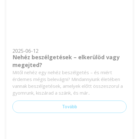
2025-06-12
Nehéz beszélgetések – elkerülöd vagy
megejted?
Mitől nehéz egy nehéz beszélgetés – és miért
érdemes mégis belevágni? Mindannyiunk életében
vannak beszélgetések, amelyek előtt összeszorul a
gyomrunk, kiszárad a szánk, és már..
Tovább