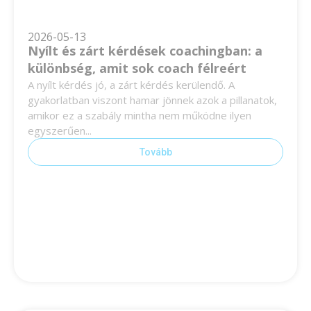
2026-05-13
Nyílt és zárt kérdések coachingban: a
különbség, amit sok coach félreért
A nyílt kérdés jó, a zárt kérdés kerülendő. A
gyakorlatban viszont hamar jönnek azok a pillanatok,
amikor ez a szabály mintha nem működne ilyen
egyszerűen...
Tovább