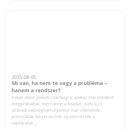
2025-08-05
Mi van, ha nem te vagy a probléma –
hanem a rendszer?
Sokan akkor jönnek coachingra, amikor már mindent
megpróbáltak, mert annyi a feladat. (Üdv a 21.
századi valóságban!) Ilyenkor már ötleteltek,
priorizáltak, kiszerveztek, újratervezték a
naptárukat…..