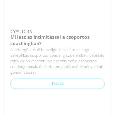
2025-12-18
Mi lesz az intimitással a csoportos
coachingban?
A hétvégén erről beszélgettünk hárman: egy
szkeptikus csoportos-coaching szűz ember, valaki aki
több körön keresztül volt résztvevője csoportos
coachingomnak, és élete meghatározó élményeként
gondol vissza..
Tovább