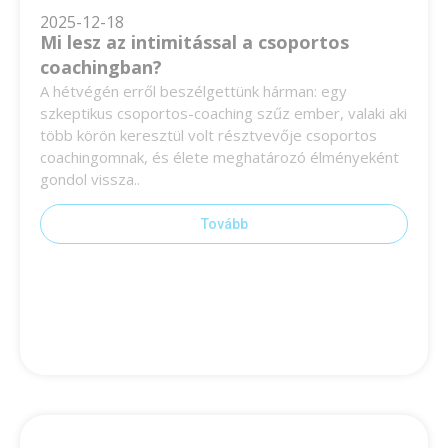
2025-12-18
Mi lesz az intimitással a csoportos
coachingban?
A hétvégén erről beszélgettünk hárman: egy
szkeptikus csoportos-coaching szűz ember, valaki aki
több körön keresztül volt résztvevője csoportos
coachingomnak, és élete meghatározó élményeként
gondol vissza..
Tovább