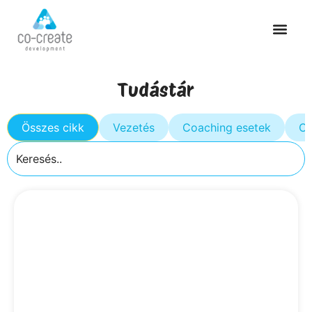
Tudástár
Összes cikk
Vezetés
Coaching esetek
Cs