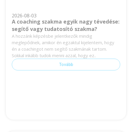
2026-08-03
A coaching szakma egyik nagy tévedése:
segítő vagy tudatosító szakma?
A hozzánk képzésbe jelentkezők mindig
meglepődnek, amikor én egzaktul kijelentem, hogy
én a coachingot nem segítő szakmának tartom.
Sokkal inkább tudok menni azzal, hogy ez..
Tovább