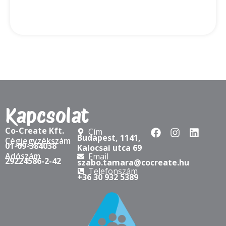
2025-07-15
Az igazi agilitás belül kezdődik – és
coachként folytatódik
Agile coach vagy scrum master vagy? Évről évre
egyre több agilis coach és scrum master iratkozik be