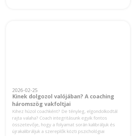
2026-02-25
Kinek dolgozol valójában? A coaching
háromszög vakfoltjai
Kihez húzol coachként? De tényleg, elgondolkodtál
rajta valaha? Coach integritásunk egyik fontos
összetevője, hogy a folyamat során kalibráljuk és
újrakalibráljuk a szereplők közti pszichológiai