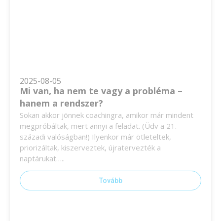
2025-08-05
Mi van, ha nem te vagy a probléma –
hanem a rendszer?
Sokan akkor jönnek coachingra, amikor már mindent
megpróbáltak, mert annyi a feladat. (Üdv a 21.
századi valóságban!) Ilyenkor már ötleteltek,
priorizáltak, kiszerveztek, újratervezték a
naptárukat…..
Tovább