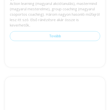
Action learning (magyarul akciótanulás), mastermind
(magyarul mesterelme), group coaching (magyarul
csoportos coaching). Három nagyon hasonló műfajról
lesz itt szó. Első ránézésre akár össze is
keverhetők..
Tovább