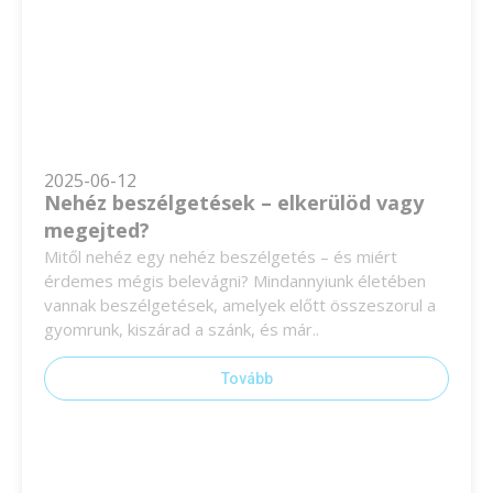
2025-06-12
Nehéz beszélgetések – elkerülöd vagy
megejted?
Mitől nehéz egy nehéz beszélgetés – és miért
érdemes mégis belevágni? Mindannyiunk életében
vannak beszélgetések, amelyek előtt összeszorul a
gyomrunk, kiszárad a szánk, és már..
Tovább