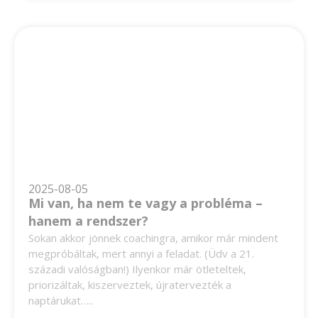
2025-08-05
Mi van, ha nem te vagy a probléma –
hanem a rendszer?
Sokan akkor jönnek coachingra, amikor már mindent
megpróbáltak, mert annyi a feladat. (Üdv a 21.
századi valóságban!) Ilyenkor már ötleteltek,
priorizáltak, kiszerveztek, újratervezték a
naptárukat…..