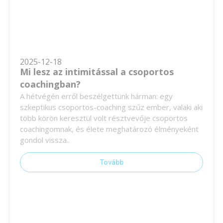
2025-12-18
Mi lesz az intimitással a csoportos
coachingban?
A hétvégén erről beszélgettünk hárman: egy
szkeptikus csoportos-coaching szűz ember, valaki aki
több körön keresztül volt résztvevője csoportos
coachingomnak, és élete meghatározó élményeként
gondol vissza..
Tovább