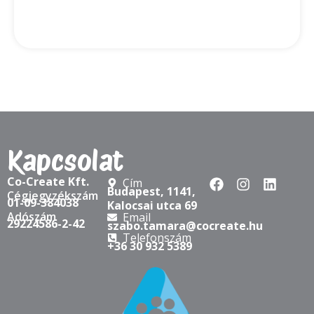
Kapcsolat
Co-Create Kft.
Cím
Budapest, 1141,
Cégjegyzékszám
01-09-384038
Kalocsai utca 69
Adószám
Email
29224586-2-42
szabo.tamara@cocreate.hu
Telefonszám
+36 30 932 5389