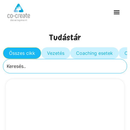
Tudástár
Összes cikk
Vezetés
Coaching esetek
Cs