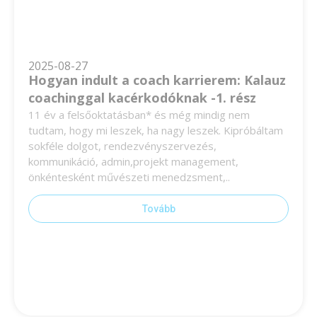
2025-08-27
Hogyan indult a coach karrierem: Kalauz
coachinggal kacérkodóknak -1. rész
11 év a felsőoktatásban* és még mindig nem
tudtam, hogy mi leszek, ha nagy leszek. Kipróbáltam
sokféle dolgot, rendezvényszervezés,
kommunikáció, admin,projekt management,
önkéntesként művészeti menedzsment,..
Tovább