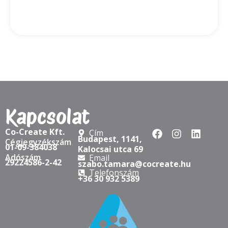
Kapcsolat
Co-Create Kft.
Cím
Budapest, 1141,
Cégjegyzékszám
01-09-384038
Kalocsai utca 69
Adószám
Email
29224586-2-42
szabo.tamara@cocreate.hu
Telefonszám
+36 30 932 5389