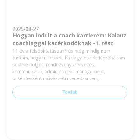
2025-08-27
Hogyan indult a coach karrierem: Kalauz
coachinggal kacérkodóknak -1. rész
11 év a felsőoktatásban* és még mindig nem
tudtam, hogy mi leszek, ha nagy leszek. Kipróbáltam
sokféle dolgot, rendezvényszervezés,
kommunikáció, admin,projekt management,
önkéntesként művészeti menedzsment,..
Tovább