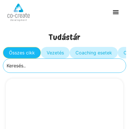
Tudástár
Összes cikk
Vezetés
Coaching esetek
Cs