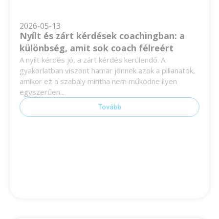
2026-05-13
Nyílt és zárt kérdések coachingban: a
különbség, amit sok coach félreért
A nyílt kérdés jó, a zárt kérdés kerülendő. A
gyakorlatban viszont hamar jönnek azok a pillanatok,
amikor ez a szabály mintha nem működne ilyen
egyszerűen...
Tovább