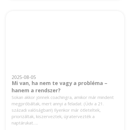
2025-08-05
Mi van, ha nem te vagy a probléma –
hanem a rendszer?
Sokan akkor jönnek coachingra, amikor már mindent
megpróbáltak, mert annyi a feladat. (Üdv a 21.
századi valóságban!) Ilyenkor már ötleteltek,
priorizáltak, kiszerveztek, újratervezték a
naptárukat…..