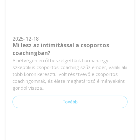
2025-12-18
Mi lesz az intimitással a csoportos
coachingban?
A hétvégén erről beszélgettünk hárman: egy
szkeptikus csoportos-coaching szűz ember, valaki aki
több körön keresztül volt résztvevője csoportos
coachingomnak, és élete meghatározó élményeként
gondol vissza..
Tovább