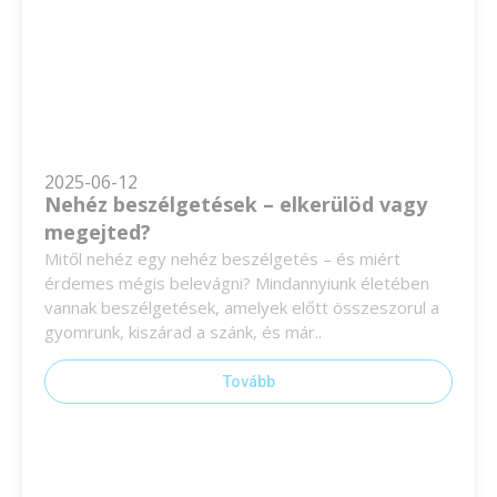
2025-06-12
Nehéz beszélgetések – elkerülöd vagy
megejted?
Mitől nehéz egy nehéz beszélgetés – és miért
érdemes mégis belevágni? Mindannyiunk életében
vannak beszélgetések, amelyek előtt összeszorul a
gyomrunk, kiszárad a szánk, és már..
Tovább