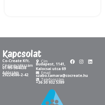
2025-07-15
Az igazi agilitás belül kezdődik – és
coachként folytatódik
Agile coach vagy scrum master vagy? Évről évre
egyre több agilis coach és scrum master iratkozik be