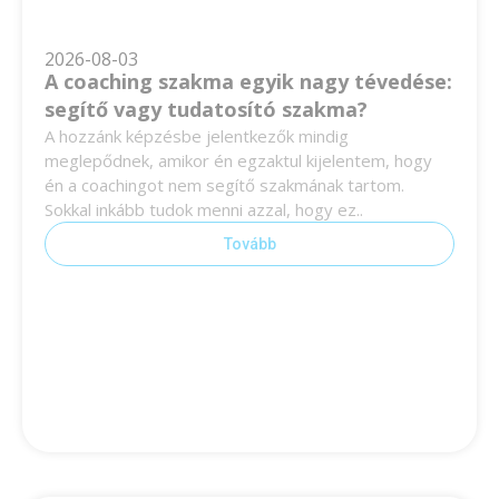
2026-08-03
A coaching szakma egyik nagy tévedése:
segítő vagy tudatosító szakma?
A hozzánk képzésbe jelentkezők mindig
meglepődnek, amikor én egzaktul kijelentem, hogy
én a coachingot nem segítő szakmának tartom.
Sokkal inkább tudok menni azzal, hogy ez..
Tovább