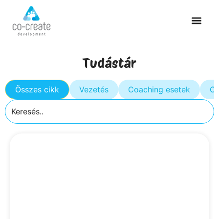
Tudástár
Összes cikk
Vezetés
Coaching esetek
Cs