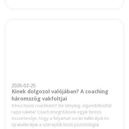
2026-02-25
Kinek dolgozol valójában? A coaching
háromszög vakfoltjai
Kihez húzol coachként? De tényleg, elgondolkodtál
rajta valaha? Coach integritásunk egyik fontos
összetevője, hogy a folyamat során kalibráljuk és
újrakalibráljuk a szereplők közti pszichológiai