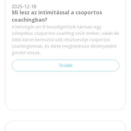
2025-12-18
Mi lesz az intimitással a csoportos
coachingban?
A hétvégén erről beszélgettünk hárman: egy
szkeptikus csoportos-coaching szűz ember, valaki aki
több körön keresztül volt résztvevője csoportos
coachingomnak, és élete meghatározó élményeként
gondol vissza..
Tovább