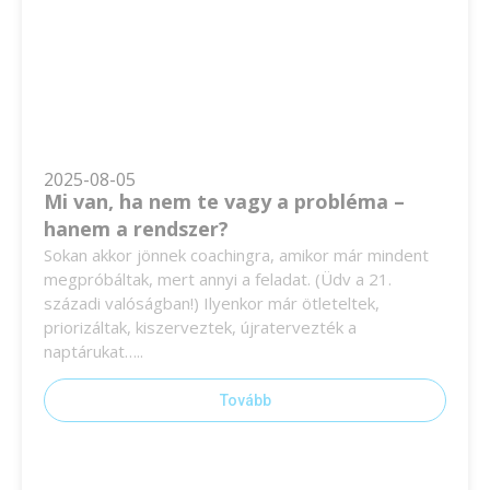
2025-08-05
Mi van, ha nem te vagy a probléma –
hanem a rendszer?
Sokan akkor jönnek coachingra, amikor már mindent
megpróbáltak, mert annyi a feladat. (Üdv a 21.
századi valóságban!) Ilyenkor már ötleteltek,
priorizáltak, kiszerveztek, újratervezték a
naptárukat…..
Tovább