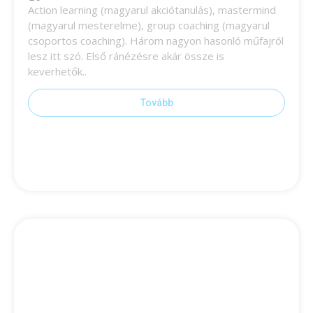
Action learning (magyarul akciótanulás), mastermind
(magyarul mesterelme), group coaching (magyarul
csoportos coaching). Három nagyon hasonló műfajról
lesz itt szó. Első ránézésre akár össze is
keverhetők..
Tovább