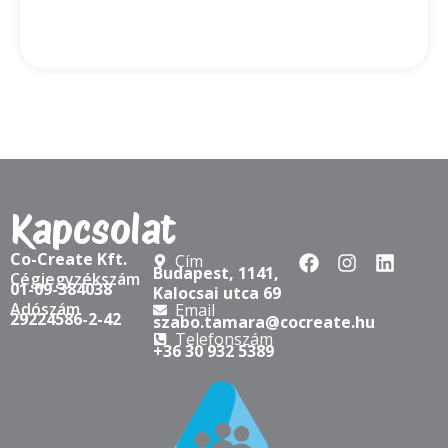
Kapcsolat
Co-Create Kft.
Cím
Budapest, 1141,
Cégjegyzékszám
01-09-384038
Kalocsai utca 69
Adószám
Email
29224586-2-42
szabo.tamara@cocreate.hu
Telefonszám
+36 30 932 5389