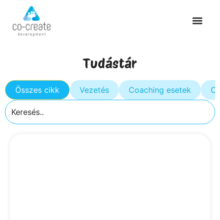
Tudástár
Összes cikk
Vezetés
Coaching esetek
Cs