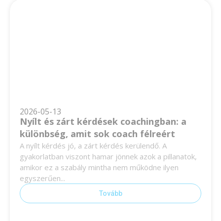
2026-05-13
Nyílt és zárt kérdések coachingban: a
különbség, amit sok coach félreért
A nyílt kérdés jó, a zárt kérdés kerülendő. A
gyakorlatban viszont hamar jönnek azok a pillanatok,
amikor ez a szabály mintha nem működne ilyen
egyszerűen...
Tovább