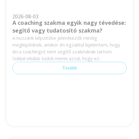
2026-08-03
A coaching szakma egyik nagy tévedése:
segítő vagy tudatosító szakma?
A hozzánk képzésbe jelentkezők mindig
meglepődnek, amikor én egzaktul kijelentem, hogy
én a coachingot nem segítő szakmának tartom.
Sokkal inkább tudok menni azzal, hogy ez..
Tovább