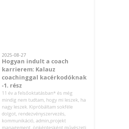
2025-08-27
Hogyan indult a coach
karrierem: Kalauz
coachinggal kacérkodóknak
-1. rész
11 év a felsőoktatásban* és még
mindig nem tudtam, hogy mi leszek, ha
nagy leszek. Kipróbáltam sokféle
dolgot, rendezvényszervezés,
kommunikáció, admin,projekt
management, önkéntesként művészeti