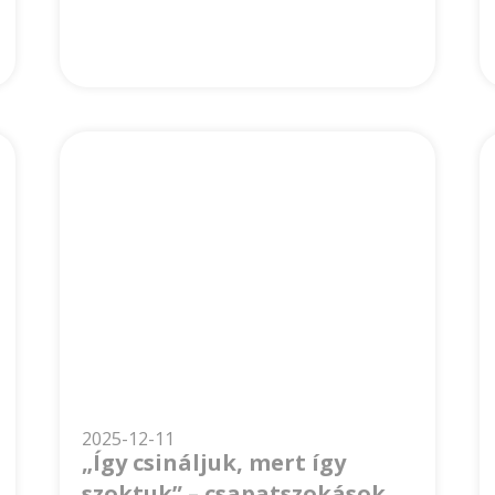
2025-12-11
„Így csináljuk, mert így
szoktuk” – csapatszokások