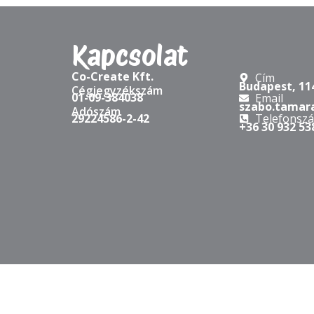
2025-07-15
Az igazi agilitás belül
kezdődik – és coachként
folytatódik
Agile coach vagy scrum master vagy?
Évről évre egyre több agilis coach és
scrum master iratkozik be a
coachképzésünkre. Én képzőként azért
vagyok hálás érte,..