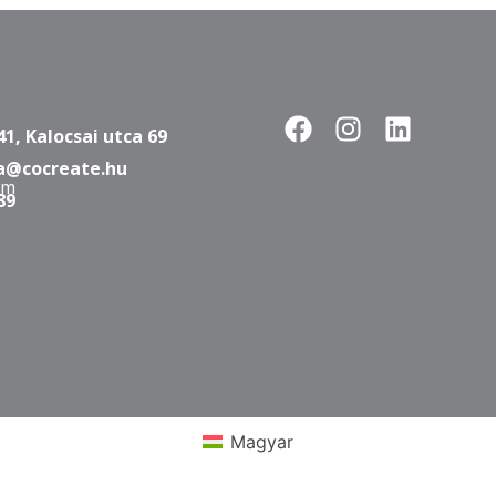
2025-06-12
Nehéz beszélgetések –
elkerülöd vagy megejted?
Mitől nehéz egy nehéz beszélgetés – és
miért érdemes mégis belevágni?
Mindannyiunk életében vannak
beszélgetések, amelyek előtt
összeszorul a gyomrunk, kiszárad a
szánk, és már..