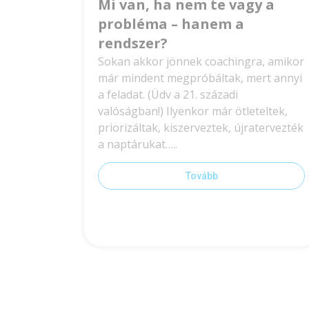
Mi van, ha nem te vagy a
probléma – hanem a
rendszer?
Sokan akkor jönnek coachingra, amikor
már mindent megpróbáltak, mert annyi
a feladat. (Üdv a 21. századi
valóságban!) Ilyenkor már ötleteltek,
priorizáltak, kiszerveztek, újratervezték
a naptárukat…..
Tovább