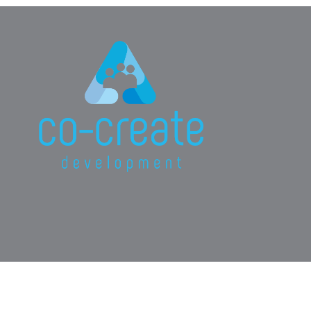
2025-05-07
A fejlődés kötéltánca: Miért
fontos a támogatás és
kihívás egyensúlya?
Kislány koromban mindig csodáltam a
kötéltáncosokat. Sosem gondoltam
volna, hogy egy nap én is kötéltáncolni
fogok, coachként. Coachként néha
olyan, mintha egy kötélen