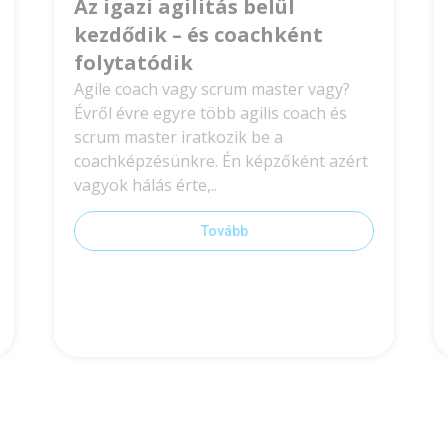
Az igazi agilitás belül
kezdődik – és coachként
folytatódik
Agile coach vagy scrum master vagy?
Évről évre egyre több agilis coach és
scrum master iratkozik be a
coachképzésünkre. Én képzőként azért
vagyok hálás érte,..
Tovább