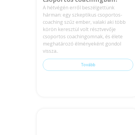
A hétvégén erről beszélgettünk
hárman: egy szkeptikus csoportos-
coaching szűz ember, valaki aki több
körön keresztül volt résztvevője
csoportos coachingomnak, és élete
meghatározó élményeként gondol
vissza..
Tovább