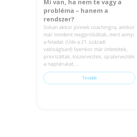
Mi van, ha nem te vagy a
probléma – hanem a
rendszer?
Sokan akkor jönnek coachingra, amikor
már mindent megpróbáltak, mert annyi
a feladat. (Üdv a 21. századi
valóságban!) Ilyenkor már ötleteltek,
priorizáltak, kiszerveztek, újratervezték
a naptárukat…..
Tovább