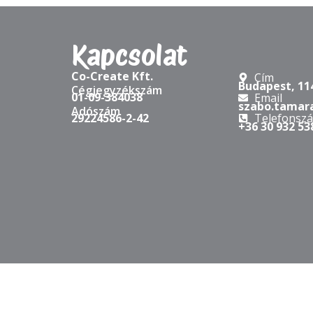
Kapcsolat
Co-Create Kft.
Cím
Budapest, 114
Cégjegyzékszám
01-09-384038
Email
szabo.tamar
Adószám
29224586-2-42
Telefonsz
+36 30 932 53