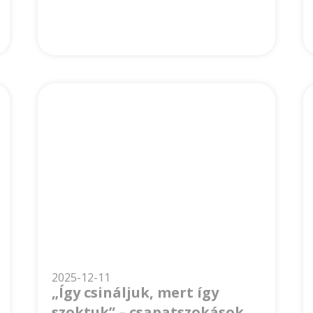
2025-12-11
„Így csináljuk, mert így
szoktuk” – csapatszokások