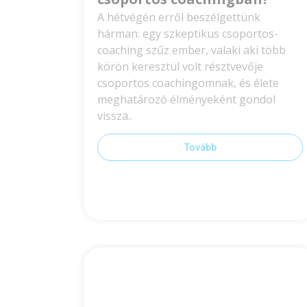
A hétvégén erről beszélgettünk
hárman: egy szkeptikus csoportos-
coaching szűz ember, valaki aki több
körön keresztül volt résztvevője
csoportos coachingomnak, és élete
meghatározó élményeként gondol
vissza..
Tovább