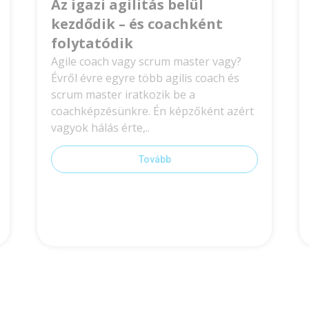
Az igazi agilitás belül
kezdődik – és coachként
folytatódik
Agile coach vagy scrum master vagy?
Évről évre egyre több agilis coach és
scrum master iratkozik be a
coachképzésünkre. Én képzőként azért
vagyok hálás érte,..
Tovább