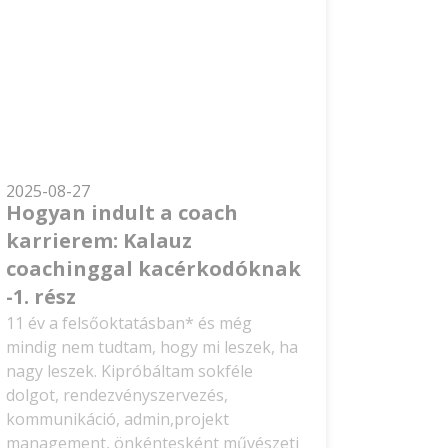
2025-08-27
Hogyan indult a coach
karrierem: Kalauz
coachinggal kacérkodóknak
-1. rész
11 év a felsőoktatásban* és még
mindig nem tudtam, hogy mi leszek, ha
nagy leszek. Kipróbáltam sokféle
dolgot, rendezvényszervezés,
kommunikáció, admin,projekt
management, önkéntesként művészeti