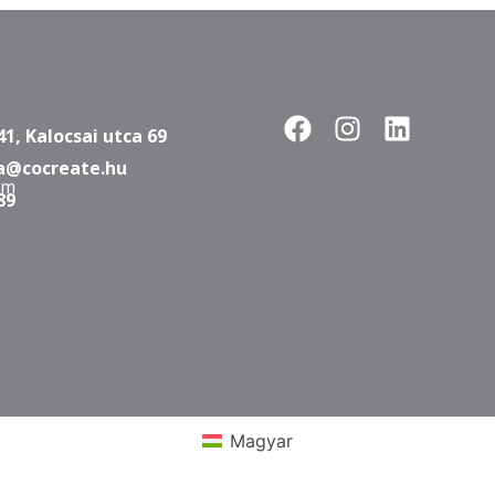
1, Kalocsai utca 69
a@cocreate.hu
ám
89
Magyar