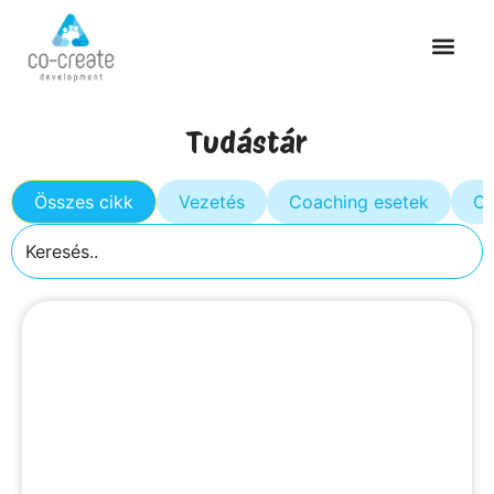
Tudástár
Összes cikk
Vezetés
Coaching esetek
Cs