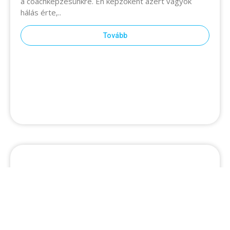
coachképzésünkre. Én képzőként azért vagyok hálás
érte,..
Tovább