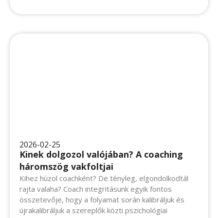
2026-02-25
Kinek dolgozol valójában? A coaching
háromszög vakfoltjai
Kihez húzol coachként? De tényleg, elgondolkodtál rajta
valaha? Coach integritásunk egyik fontos összetevője,
hogy a folyamat során kalibráljuk és újrakalibráljuk a
szereplők közti pszichológiai távolságot...