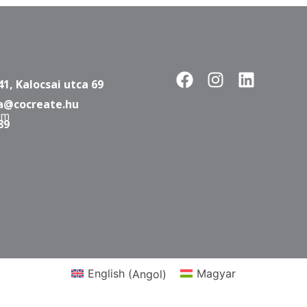
1, Kalocsai utca 69
a@cocreate.hu
ám
89
English
(
Angol
)
Magyar