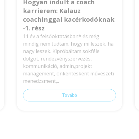
Hogyan indult a coach
karrierem: Kalauz
coachinggal kacérkodóknak
-1. rész
11 év a felsőoktatásban* és még
mindig nem tudtam, hogy mi leszek, ha
nagy leszek. Kipróbáltam sokféle
dolgot, rendezvényszervezés,
kommunikáció, admin,projekt
management, önkéntesként művészeti
menedzsment,..
Tovább