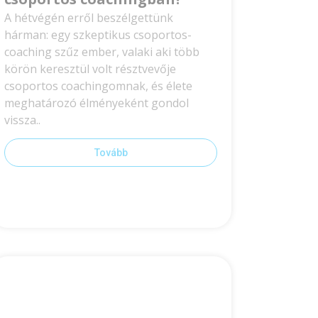
A hétvégén erről beszélgettünk
hárman: egy szkeptikus csoportos-
coaching szűz ember, valaki aki több
körön keresztül volt résztvevője
csoportos coachingomnak, és élete
meghatározó élményeként gondol
vissza..
Tovább