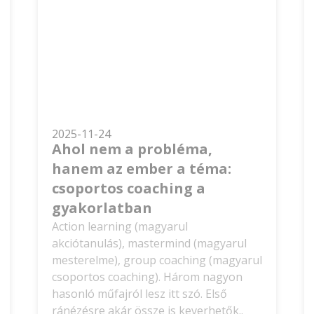
2025-11-24
Ahol nem a probléma,
hanem az ember a téma:
csoportos coaching a
gyakorlatban
Action learning (magyarul
akciótanulás), mastermind (magyarul
mesterelme), group coaching (magyarul
csoportos coaching). Három nagyon
hasonló műfajról lesz itt szó. Első
ránézésre akár össze is keverhetők..