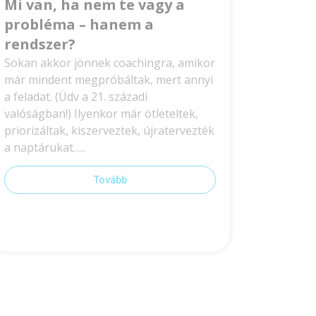
Mi van, ha nem te vagy a
probléma – hanem a
rendszer?
Sokan akkor jönnek coachingra, amikor
már mindent megpróbáltak, mert annyi
a feladat. (Üdv a 21. századi
valóságban!) Ilyenkor már ötleteltek,
priorizáltak, kiszerveztek, újratervezték
a naptárukat…..
Tovább