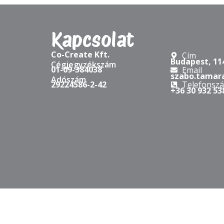
Kapcsolat
Co-Create Kft.
Cím
Budapest, 114
Cégjegyzékszám
01-09-384038
Email
szabo.tamar
Adószám
29224586-2-42
Telefonsz
+36 30 932 53