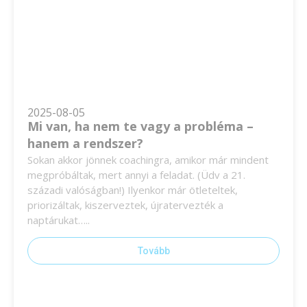
2025-08-05
Mi van, ha nem te vagy a probléma –
hanem a rendszer?
Sokan akkor jönnek coachingra, amikor már mindent
megpróbáltak, mert annyi a feladat. (Üdv a 21.
századi valóságban!) Ilyenkor már ötleteltek,
priorizáltak, kiszerveztek, újratervezték a
naptárukat…..
Tovább