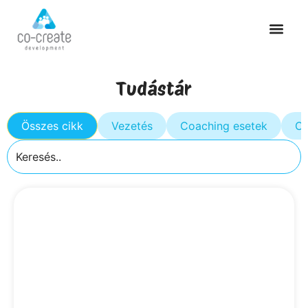
Tudástár
Összes cikk
Vezetés
Coaching esetek
Cs