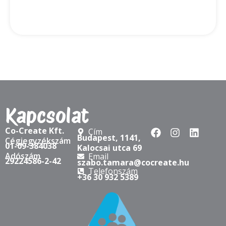
Kapcsolat
Co-Create Kft.
Cím
Budapest, 1141,
Cégjegyzékszám
01-09-384038
Kalocsai utca 69
Adószám
Email
29224586-2-42
szabo.tamara@cocreate.hu
Telefonszám
+36 30 932 5389