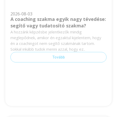
2026-08-03
A coaching szakma egyik nagy tévedése:
segítő vagy tudatosító szakma?
A hozzánk képzésbe jelentkezők mindig
meglepődnek, amikor én egzaktul kijelentem, hogy
én a coachingot nem segítő szakmának tartom.
Sokkal inkább tudok menni azzal, hogy ez..
Tovább