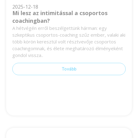
2025-12-18
Mi lesz az intimitással a csoportos
coachingban?
A hétvégén erről beszélgettünk hárman: egy
szkeptikus csoportos-coaching szűz ember, valaki aki
több körön keresztül volt résztvevője csoportos
coachingomnak, és élete meghatározó élményeként
gondol vissza..
Tovább