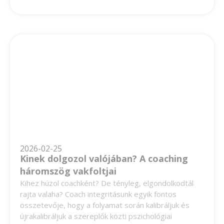
2026-02-25
Kinek dolgozol valójában? A coaching
háromszög vakfoltjai
Kihez húzol coachként? De tényleg, elgondolkodtál
rajta valaha? Coach integritásunk egyik fontos
összetevője, hogy a folyamat során kalibráljuk és
újrakalibráljuk a szereplők közti pszichológiai