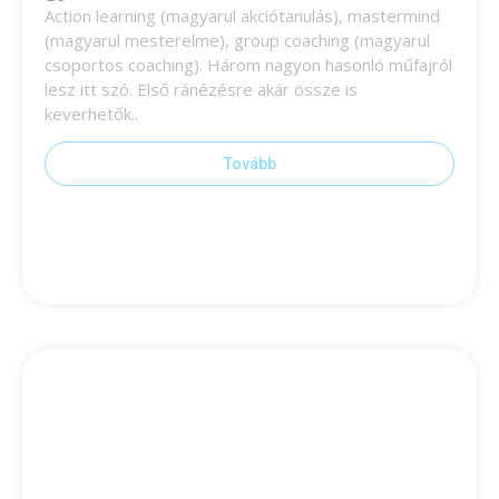
Action learning (magyarul akciótanulás), mastermind
(magyarul mesterelme), group coaching (magyarul
csoportos coaching). Három nagyon hasonló műfajról
lesz itt szó. Első ránézésre akár össze is
keverhetők..
Tovább