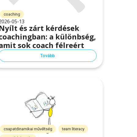
coaching
2026-05-13
Nyílt és zárt kérdések
coachingban: a különbség,
amit sok coach félreért
Tovább
csapatdinamikai művéltség
team literacy