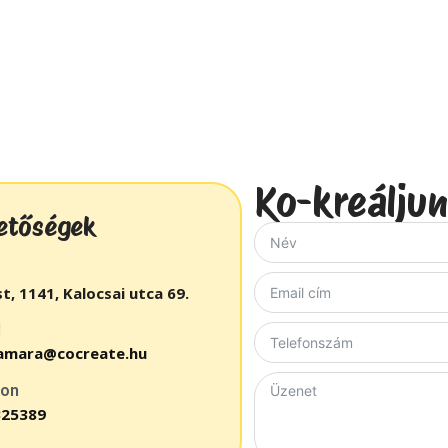
Ko-kreáljun
etőségek
, 1141, Kalocsai utca 69.
l
amara@cocreate.hu
fon
325389