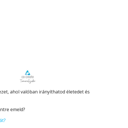
zet, ahol valóban irányíthatod életedet és
intre emeld?
át?