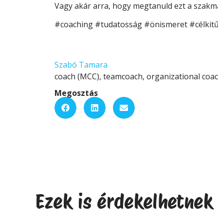
Vagy akár arra, hogy megtanuld ezt a szak
#coaching #tudatosság #önismeret #célkitű
Szabó Tamara
coach (MCC), teamcoach, organizational coa
Megosztás
Ezek is érdekelhetnek