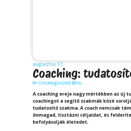
augusztus 17.
Coaching: tudatosí
Uncategorized @hu
A coaching ereje nagy mértékben az új t
coachingot a segítő szakmák közé sorolj
tudatosító szakma. A coach nemcsak tá
önmagad, tisztázni céljaidat, és felderí
befolyásolják életedet.