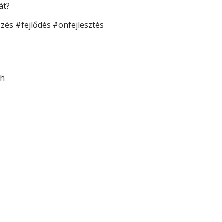
mát?
zés #fejlődés #önfejlesztés
ch