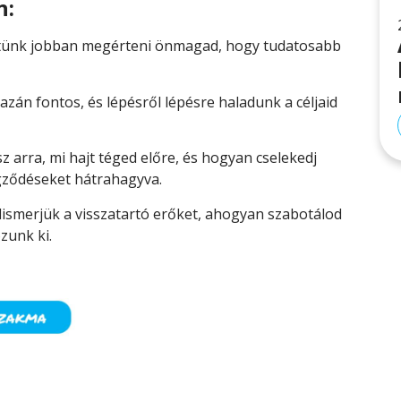
n:
tünk jobban megérteni önmagad, hogy tudatosabb
azán fontos, és lépésről lépésre haladunk a céljaid
z arra, mi hajt téged előre, és hogyan cselekedj
gződéseket hátrahagyva.
lismerjük a visszatartó erőket, ahogyan szabotálod
ozunk ki.