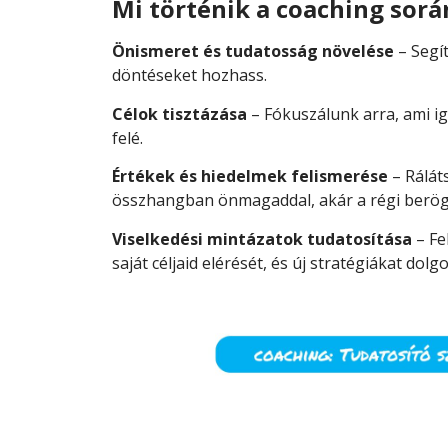
Mi történik a coaching sorá
Önismeret és tudatosság növelése
– Segí
döntéseket hozhass.
Célok tisztázása
– Fókuszálunk arra, ami ig
felé.
Értékek és hiedelmek felismerése
– Ráláts
összhangban önmagaddal, akár a régi berö
Viselkedési mintázatok tudatosítása
– Fe
saját céljaid elérését, és új stratégiákat dolg