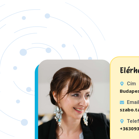
Elérh
Cím
Budapest
Emai
szabo.t
Tele
+36309