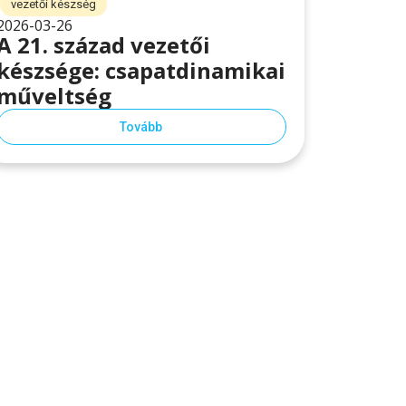
vezetői készség
2026-03-26
A 21. század vezetői
készsége: csapatdinamikai
műveltség
Tovább