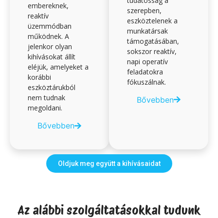
tudatosság a
embereknek,
szerepben,
reaktív
eszköztelenek a
üzemmódban
munkatársak
működnek. A
támogatásában,
jelenkor olyan
sokszor reaktív,
kihívásokat állít
napi operatív
eléjük, amelyeket a
feladatokra
korábbi
fókuszálnak.
eszköztárukból
nem tudnak
Bővebben
megoldani.
Bővebben
Oldjuk meg együtt a kihívásaidat
Az alábbi szolgáltatásokkal tudunk