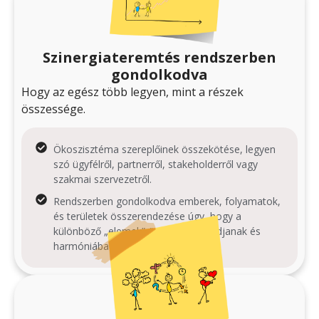
Szinergiateremtés rendszerben
gondolkodva
Hogy az egész több legyen, mint a részek
összessége.
Ökoszisztéma szereplőinek összekötése, legyen
szó ügyfélről, partnerről, stakeholderről vagy
szakmai szervezetről.
Rendszerben gondolkodva emberek, folyamatok,
és területek összerendezése úgy, hogy a
különböző „elemek” összekapcsolódjanak és
harmóniába kerüljenek.