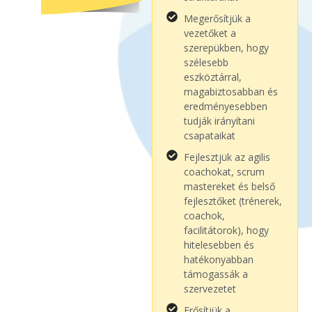
Megerősítjük a
vezetőket a
szerepükben, hogy
szélesebb
eszköztárral,
magabiztosabban és
eredményesebben
tudják irányítani
csapataikat
Fejlesztjük az agilis
coachokat, scrum
mastereket és belső
fejlesztőket (trénerek,
coachok,
facilitátorok), hogy
hitelesebben és
hatékonyabban
támogassák a
szervezetet
Erősítjük a