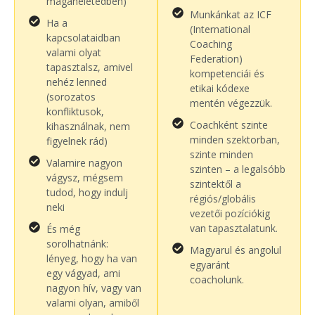
magánéletedben)
Munkánkat az ICF
Ha a
(International
kapcsolataidban
Coaching
valami olyat
Federation)
tapasztalsz, amivel
kompetenciái és
nehéz lenned
etikai kódexe
(sorozatos
mentén végezzük.
konfliktusok,
Coachként szinte
kihasználnak, nem
minden szektorban,
figyelnek rád)
szinte minden
Valamire nagyon
szinten – a legalsóbb
vágysz, mégsem
szintektől a
tudod, hogy indulj
régiós/globális
neki
vezetői pozíciókig
van tapasztalatunk.
És még
sorolhatnánk:
Magyarul és angolul
lényeg, hogy ha van
egyaránt
egy vágyad, ami
coacholunk.
nagyon hív, vagy van
valami olyan, amiből