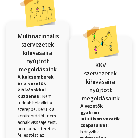
Multinacionális
szervezetek
kihívásaira
nyújtott
KKV
megoldásaink
szervezetek
A kulcsemberek
kihívásaira
és a vezetők
nyújtott
kihívásokkal
küzdenek:
Nem
megoldásaink
tudnak beleállni a
A vezetők
szerepbe, kerülik a
gyakran
konfrontációt, nem
intuitívan vezetik
adnak visszajelzést,
csapataikat:
nem adnak teret és
hiányzik a
fejlesztést az