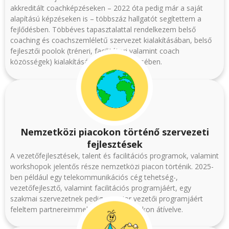
akkreditált coachképzéseken – 2022 óta pedig már a saját
alapítású képzéseken is – többszáz hallgatót segítettem a
fejlődésben. Többéves tapasztalattal rendelkezem belső
coaching és coachszemléletű szervezet kialakításában, belső
fejlesztői poolok (tréneri, facilitátori valamint coach
közösségek) kialakításában és fejlesztésében.
Nemzetközi piacokon történő szervezeti
fejlesztések
A vezetőfejlesztések, talent és facilitációs programok, valamint
workshopok jelentős része nemzetközi piacon történik. 2025-
ben például egy telekommunikációs cég tehetség-,
vezetőfejlesztő, valamint facilitációs programjáért, egy
szakmai szervezetnek pedig a senior vezetői programjáért
feleltem partnereimmel közösen határokon átívelve.