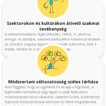
Szektorokon és kultúrákon átívelő szakmai
tevékenység
A telekommunikáció, légiközlekedés, FMCG, IT, pharma,
energia- és autóipar, valamint bankszektor különböző területei
és sokszínű csapatai éppúgy otthonosak számomra, mint a
média, oktatás és a civil szervezetek világa.
Módszertani változatosság széles tárháza
Attól függően, hogy az ügyfélnek mi ad épp a legtöbbet, a
legfrissebb nemzetközi vagy éppen a saját fejlesztésű
módszertanaim közül választok, valamint ha kell, a különböző
fejlesztői módszertanokat ötvözöm és hibrid megoldásokat