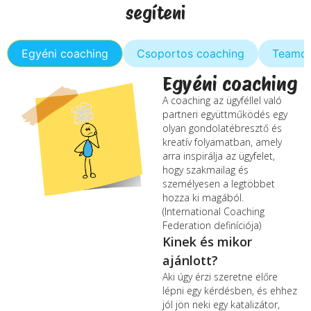
segíteni
Egyéni coaching
Csoportos coaching
Teamco
Egyéni coaching
A coaching az ügyféllel való
partneri együttműködés egy
olyan gondolatébresztő és
kreatív folyamatban, amely
arra inspirálja az ügyfelet,
hogy szakmailag és
személyesen a legtöbbet
hozza ki magából.
(International Coaching
Federation definíciója)
Kinek és mikor
ajánlott?
Aki úgy érzi szeretne előre
lépni egy kérdésben, és ehhez
jól jön neki egy katalizátor,