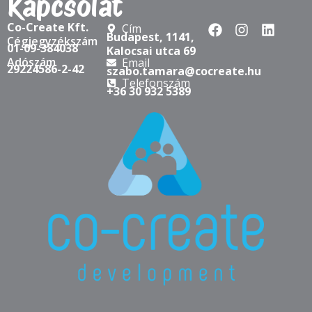
Kapcsolat
Co-Create Kft.
Cím
Budapest, 1141,
Cégjegyzékszám
01-09-384038
Kalocsai utca 69
Adószám
Email
29224586-2-42
szabo.tamara@cocreate.hu
Telefonszám
+36 30 932 5389