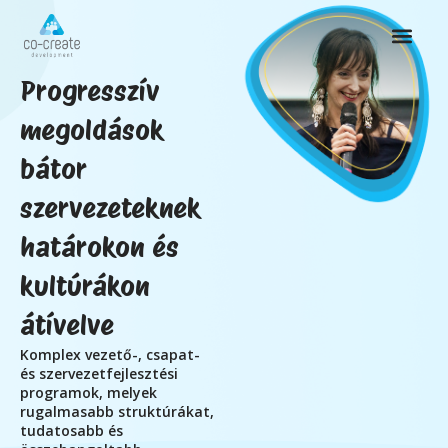
Progresszív
megoldások
bátor
szervezeteknek
határokon és
kultúrákon
átívelve
Komplex vezető-, csapat-
és szervezetfejlesztési
programok, melyek
rugalmasabb struktúrákat,
tudatosabb és