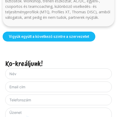
biztosítok. Workshop, tréneri eszköztár, AC/DC, egyéni-,
csoportos és teamcoaching, különböző viselkedés- és
teljesítményprofilok (MTQ, Profiles XT, Thomas DISC), amiból
válogatok, amit pedig én nem tudok, partnerek nyújták.
Vigyük együtt a következő szintre a szervezetet
Ko-kreáljunk!