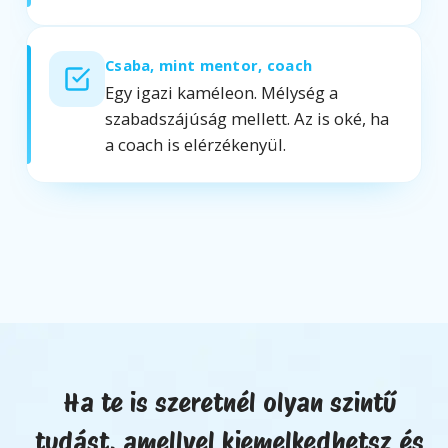
Csaba, mint mentor, coach
Egy igazi kaméleon. Mélység a
szabadszájúság mellett. Az is oké, ha
a coach is elérzékenyül.
Ha te is szeretnél olyan szintű
tudást, amellyel kiemelkedhetsz és