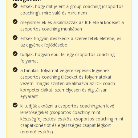
értsék, hogy mit jelent a group coaching (csoportos
coaching), mire való és mire nem
megismerjék és alkalmazzák az ICF etikai kódexét a
csoportos coaching munkában
értsék hogyan illeszkedik a szervezetek életébe, és
az egyének fejlődésébe
tudják, hogyan épül fel egy csoportos coaching
folyamat
a tanulási folyamat végére képesek legyenek
csoportos coaching üléseket és folyamatokat
vezetni magas szinten alkalmazva az ICF coach
kompetenciákat, személyesen és digitálisan
egyaránt
ki tudják aknázni a csoportos coachingban levő
lehetőségeket (csoportos coaching mint
készségfejlesztési eszköz, csoportos coaching mint
csapatkohéziót és egészséges csapat légkört
teremtő eszköz)