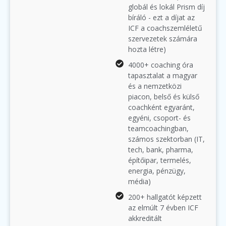
globál és lokál Prism díj
bíráló - ezt a díjat az
ICF a coachszemléletű
szervezetek számára
hozta létre)
4000+ coaching óra
tapasztalat a magyar
és a nemzetközi
piacon, belső és külső
coachként egyaránt,
egyéni, csoport- és
teamcoachingban,
számos szektorban (IT,
tech, bank, pharma,
építőipar, termelés,
energia, pénzügy,
média)
200+ hallgatót képzett
az elmúlt 7 évben ICF
akkreditált