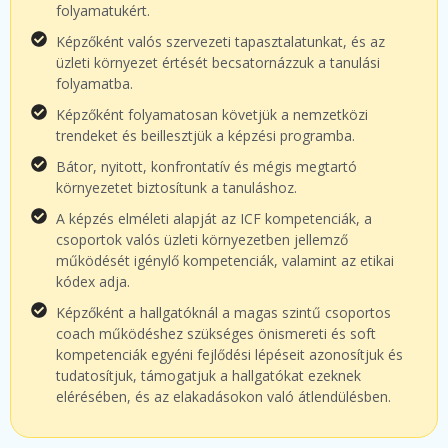
folyamatukért.
Képzőként valós szervezeti tapasztalatunkat, és az
üzleti környezet értését becsatornázzuk a tanulási
folyamatba.
Képzőként folyamatosan követjük a nemzetközi
trendeket és beillesztjük a képzési programba.
Bátor, nyitott, konfrontatív és mégis megtartó
környezetet biztosítunk a tanuláshoz.
A képzés elméleti alapját az ICF kompetenciák, a
csoportok valós üzleti környezetben jellemző
működését igénylő kompetenciák, valamint az etikai
kódex adja.
Képzőként a hallgatóknál a magas szintű csoportos
coach működéshez szükséges önismereti és soft
kompetenciák egyéni fejlődési lépéseit azonosítjuk és
tudatosítjuk, támogatjuk a hallgatókat ezeknek
elérésében, és az elakadásokon való átlendülésben.