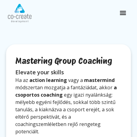
Mastering Group Coaching
Elevate your skills
Ha az
action learning
vagy a
mastermind
módszertan mozgatja a fantáziádat, akkor
a
csoportos coaching
egy igazi nyalánkság:
mélyebb egyéni fejlődés, sokkal több szintű
tanulás, a kiaknázva a csoport erejét, a sok
eltérő perspektívát, és a
coachingszemléletben rejlő rengeteg
potenciált.